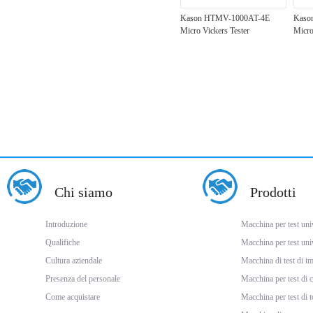
Kason HTMV-1000AT-4E
Kaso
Micro Vickers Tester
Micro
Chi siamo
Prodotti
Introduzione
Macchina per test univ
Qualifiche
Macchina per test uni
Cultura aziendale
Macchina di test di i
Presenza del personale
Macchina per test di
Come acquistare
Macchina per test di 