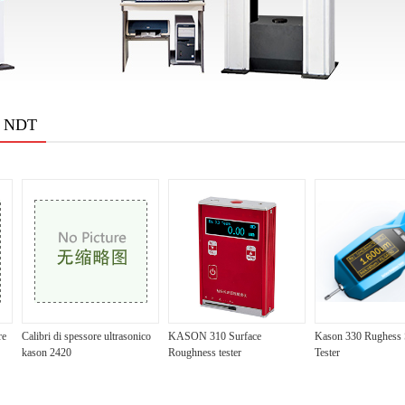
o NDT
re
Calibri di spessore ultrasonico
KASON 310 Surface
Kason 330 Rughess 
kason 2420
Roughness tester
Tester