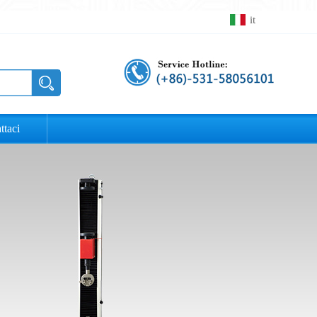
it
ttaci