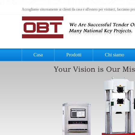
Accogliamo sinceramente ai clienti da casa e all'estero per visitarci, facciamo p
Casa
Prodotti
Chi siamo